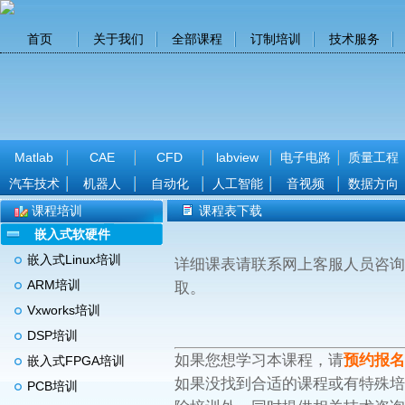
首页
关于我们
全部课程
订制培训
技术服务
Matlab
CAE
CFD
labview
电子电路
质量工程
汽车技术
机器人
自动化
人工智能
音视频
数据方向
课程培训
课程表下载
嵌入式软硬件
嵌入式Linux培训
详细课表请联系网上客服人员咨询，或
ARM培训
取。
Vxworks培训
DSP培训
如果您想学习本课程，请
预约报名
嵌入式FPGA培训
如果没找到合适的课程或有特殊培
PCB培训